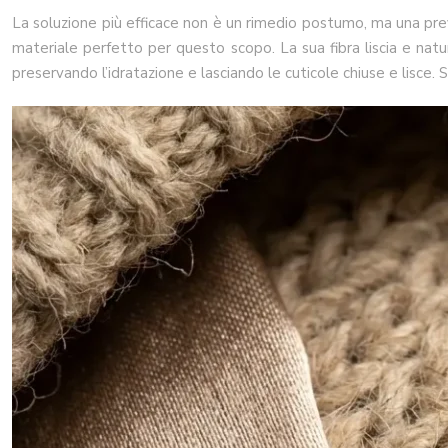
La soluzione più efficace non è un rimedio postumo, ma una prevenz
materiale perfetto per questo scopo. La sua fibra liscia e natur
preservando l’idratazione e lasciando le cuticole chiuse e lisce. S