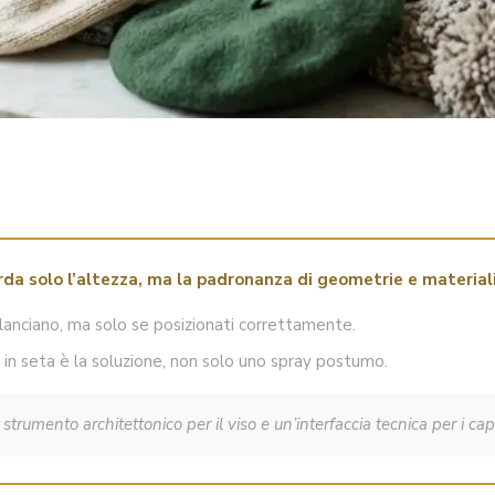
arda solo l’altezza, ma la padronanza di geometrie e material
 slanciano, ma solo se posizionati correttamente.
na in seta è la soluzione, non solo uno spray postumo.
strumento architettonico per il viso e un’interfaccia tecnica per i cape