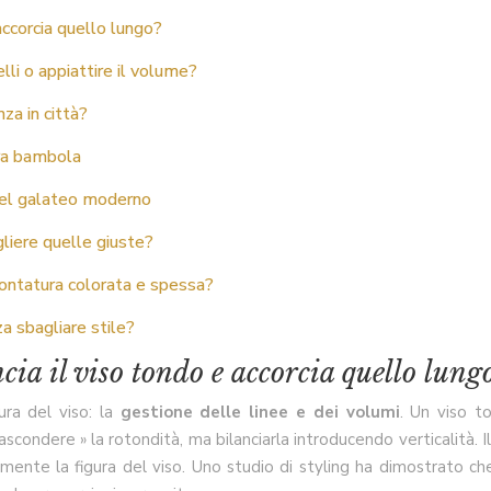
 accorcia quello lungo?
lli o appiattire il volume?
za in città?
ura bambola
 del galateo moderno
liere quelle giuste?
montatura colorata e spessa?
za sbagliare stile?
ncia il viso tondo e accorcia quello lung
ura del viso: la
gestione delle linee e dei volumi
. Un viso t
 nascondere » la rotondità, ma bilanciarla introducendo verticalità.
icamente la figura del viso. Uno studio di styling ha dimostrato