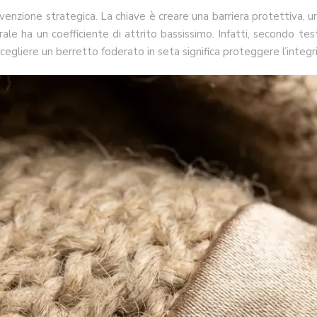
ione strategica. La chiave è creare una barriera protettiva, una di
ale ha un coefficiente di attrito bassissimo. Infatti, secondo test
cegliere un berretto foderato in seta significa proteggere l’integrit