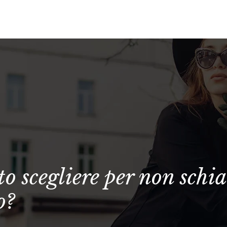
o scegliere per non schiac
o?