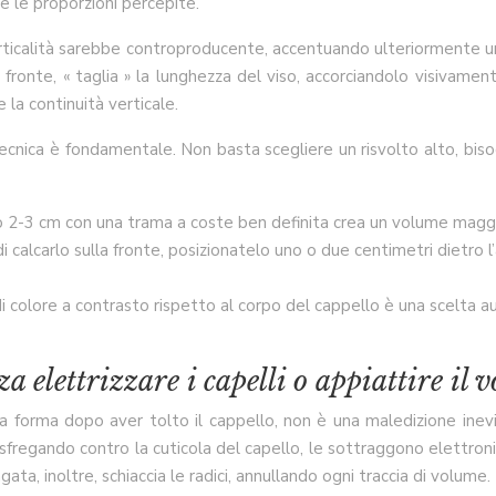
e le proporzioni percepite.
verticalità sarebbe controproducente, accentuando ulteriormente un
 fronte, « taglia » la lunghezza del viso, accorciandolo visivamen
 la continuità verticale.
tecnica è fondamentale. Non basta scegliere un risvolto alto, bi
o 2-3 cm con una trama a coste ben definita crea un volume maggio
i calcarlo sulla fronte, posizionatelo uno o due centimetri dietro
i colore a contrasto rispetto al corpo del cappello è una scelta au
a elettrizzare i capelli o appiattire il 
a forma dopo aver tolto il cappello, non è una maledizione inevitab
, sfregando contro la cuticola del capello, le sottraggono elettroni
ta, inoltre, schiaccia le radici, annullando ogni traccia di volume.