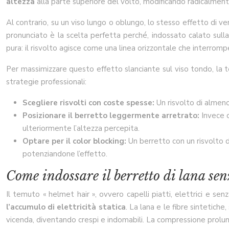
altezza
alla parte superiore del volto, modificando radicalment
Al contrario, su un viso lungo o oblungo, lo stesso effetto di 
pronunciato è la scelta perfetta perché, indossato calato sulla
pura: il risvolto agisce come una linea orizzontale che interrompe
Per massimizzare questo effetto slanciante sul viso tondo, la 
strategie professionali:
Scegliere risvolti con coste spesse:
Un risvolto di almen
Posizionare il berretto leggermente arretrato:
Invece d
ulteriormente l’altezza percepita.
Optare per il color blocking:
Un berretto con un risvolto d
potenziandone l’effetto.
Come indossare il berretto di lana senz
Il temuto « helmet hair », ovvero capelli piatti, elettrici e senz
l’accumulo di elettricità statica
. La lana e le fibre sintetiche
vicenda, diventando crespi e indomabili. La compressione prolunga