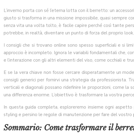
L’inverno porta con sé l’eterna lotta con il berretto: un accesso
giusto si trasforma in una missione impossibile, quasi sempre con
senza vita una volta tolto, è facile capire perché così tante pe
potrebbe, in realtà, diventare un punto di forza del proprio look.
I consigli che si trovano online sono spesso superficiali e si 
approccio è incompleto. Ignora le variabili fondamentali che, com
e l’interazione con gli altri elementi del viso, come occhiali e tr
E se la vera chiave non fosse cercare disperatamente un modello,
consigli generici per fornirvi una strategia da professionista
verticali e diagonali possano ridefinire le proporzioni, come la 
una differenza enorme. L’obiettivo è trasformare la vostra percez
In questa guida completa, esploreremo insieme ogni aspetto per
styling e persino le regole di manutenzione per fare del vostro
Sommario: Come trasformare il berretto 