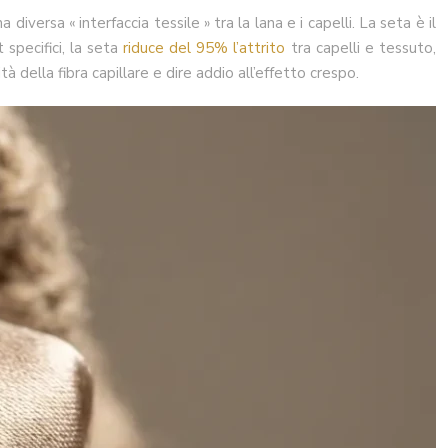
versa « interfaccia tessile » tra la lana e i capelli. La seta è il
 specifici, la seta
riduce del 95% l’attrito
tra capelli e tessuto,
à della fibra capillare e dire addio all’effetto crespo.