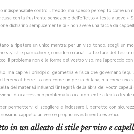
rio indispensabile contro il freddo, ma spesso percepito come un ne
clusa con la frustrante sensazione dell’effetto « testa a uovo ». Se
rsone dichiarino semplicemente di « non avere una faccia da cappel
limitano a ripetere un unico mantra: per un viso tondo, scegli un
e stylist e parrucchiere, considero cruciali: la texture del tessuto
ucco. Il problema non è la forma del vostro viso, ma l’approccio con
 ma capire i principi di geometria e fisica che governano l’equil
. Tratteremo il berretto non come un pezzo di lana, ma come uno 
scelta dei materiali influenzi l’integrità della fibra dei vostri ca
ione: da « accessorio problematico » a « potente alleato di stile »
 permettervi di scegliere e indossare il berretto con sicurezza 
 prossimo cappello un vero e proprio investimento estetico.
in un alleato di stile per viso e capell