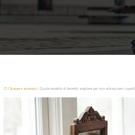
/
Scarpe e accessori
/ Quale modello di berretto scegliere per non schiacciare i capell